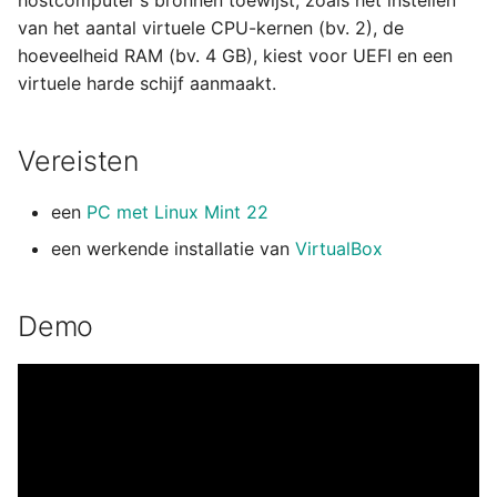
hostcomputer's bronnen toewijst, zoals het instellen
machine in VirtualBox
eindresultaat
07 Conclusie
s
van het aantal virtuele CPU-kernen (bv. 2), de
08 Conclusie
hoeveelheid RAM (bv. 4 GB), kiest voor UEFI en een
e
Setup van een Linux
08 Conclusie
virtuele harde schijf aanmaakt.
Mint 22 virtuele machine
a
in VirtualBox
r
Vereisten
Setup van een Debian 13
c
virtuele machine in
een
PC met Linux Mint 22
h
VirtualBox
een werkende installatie van
VirtualBox
i
Setup van een NAT
n
netwerk LAB omgeving
Demo
in VirtualBox
g