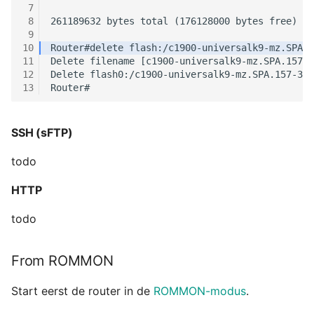
 7
 8
 9
10
11
12
13
SSH (sFTP)
todo
HTTP
todo
From ROMMON
Start eerst de router in de
ROMMON-modus
.