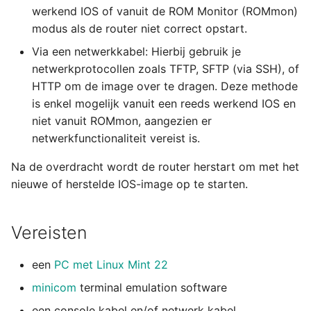
machine in VirtualBox
IOS-overdracht via
eindresultaat
07 Conclusie
g
werkend IOS of vanuit de ROM Monitor (ROMmon)
netwerkprotocol
08 Conclusie
modus als de router niet correct opstart.
s
Setup van een Linux
08 Conclusie
Via een netwerkkabel: Hierbij gebruik je
Mint 22 virtuele machine
Vanaf IOS
e
netwerkprotocollen zoals TFTP, SFTP (via SSH), of
in VirtualBox
a
HTTP om de image over te dragen. Deze methode
From ROMMON
Setup van een Debian 13
is enkel mogelijk vanuit een reeds werkend IOS en
r
virtuele machine in
niet vanuit ROMmon, aangezien er
c
VirtualBox
netwerkfunctionaliteit vereist is.
h
Na de overdracht wordt de router herstart om met het
Setup van een NAT
nieuwe of herstelde IOS-image op te starten.
netwerk LAB omgeving
in VirtualBox
Vereisten
een
PC met Linux Mint 22
minicom
terminal emulation software
een console kabel en/of netwerk kabel