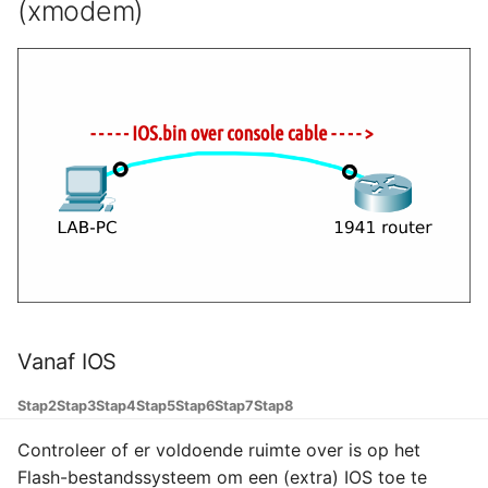
(xmodem)
Vanaf IOS
Stap2
Stap3
Stap4
Stap5
Stap6
Stap7
Stap8
Controleer of er voldoende ruimte over is op het
Flash-bestandssysteem om een ​​(extra) IOS toe te