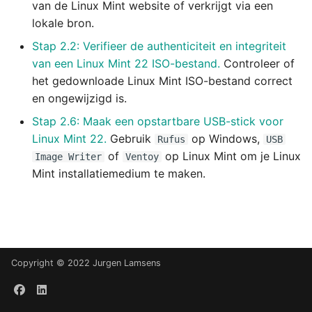
Verifieer de authenticiteit
07 Conclusie
van de Linux Mint website of verkrijgt via een
s
en integriteit van een Linux
08 Conclusie
lokale bron.
e
Mint ISO-bestand
Stap 2.2: Verifieer de authenticiteit en integriteit
a
van een Linux Mint 22 ISO-bestand.
Controleer of
Open de BIOS/UEFI Setup
het gedownloade Linux Mint ISO-bestand correct
r
Utility
en ongewijzigd is.
c
Configureer de
Stap 2.6: Maak een opstartbare USB-stick voor
h
opstartmodus in BIOS/UEFI
Linux Mint 22.
Gebruik
op Windows,
Rufus
USB
of
op Linux Mint om je Linux
Image Writer
Ventoy
i
Wis een harde schijf via de
Mint installatiemedium te maken.
n
BIOS/UEFI Setup Utility
g
Wis een harde schijf via
Linux Mint
Copyright © 2022 Jurgen Lamsens
Installeer Windows 11
(schone installatie)