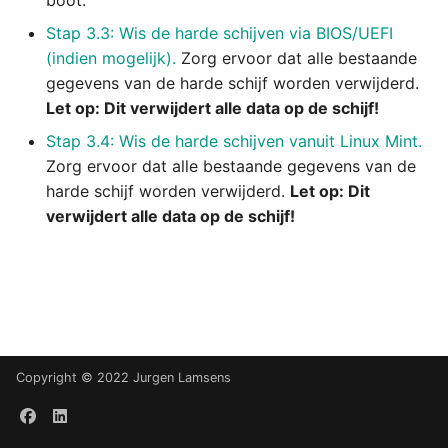
boot.
Verifieer de authenticiteit
eindresultaat
s
en integriteit van een Linux
08 Conclusie
Stap 3.3: Wis de harde schijven via BIOS/UEFI
e
Mint ISO-bestand
08 Conclusie
(indien mogelijk).
Zorg ervoor dat alle bestaande
gegevens van de harde schijf worden verwijderd.
a
Open de BIOS/UEFI Setup
Let op: Dit verwijdert alle data op de schijf!
r
Utility
Stap 3.4: Wis de harde schijven vanuit Linux Mint.
c
Zorg ervoor dat alle bestaande gegevens van de
Configureer de
harde schijf worden verwijderd.
Let op: Dit
h
opstartmodus in BIOS/UEFI
verwijdert alle data op de schijf!
i
Wis een harde schijf via de
n
BIOS/UEFI Setup Utility
g
Wis een harde schijf via
Linux Mint
Copyright © 2022 Jurgen Lamsens
Installeer Windows 11
(schone installatie)